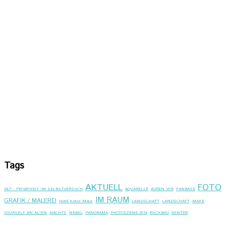
Tags
AKTUELL
FOTO
24/7 - PRIVATHEIT IM SELBSTVERSUCH
AQUARELLE
AUßEN VOR
FANBASE
IM RAUM
GRAFIK / MALEREI
Hund Katze Maus
LANDSCHAFT
LANDSCHAFT
MAKE
YOURSELF AN ALIEN
NACHTS
NEBEL
PANORAMA
PHOTOSZENE 2014
RÜCKBAU
WINTER