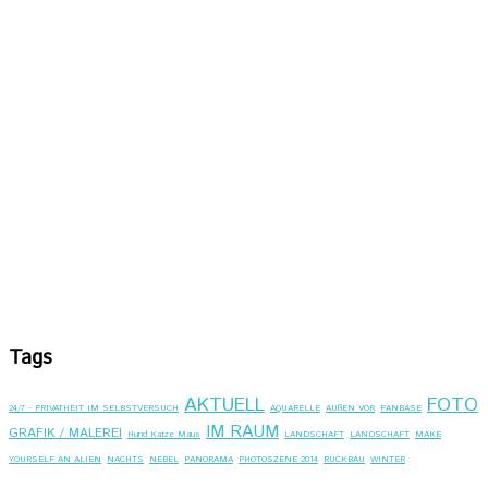
Tags
AKTUELL
FOTO
24/7 - PRIVATHEIT IM SELBSTVERSUCH
AQUARELLE
AUßEN VOR
FANBASE
IM RAUM
GRAFIK / MALEREI
Hund Katze Maus
LANDSCHAFT
LANDSCHAFT
MAKE
YOURSELF AN ALIEN
NACHTS
NEBEL
PANORAMA
PHOTOSZENE 2014
RÜCKBAU
WINTER