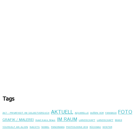
Tags
AKTUELL
FOTO
24/7 - PRIVATHEIT IM SELBSTVERSUCH
AQUARELLE
AUßEN VOR
FANBASE
IM RAUM
GRAFIK / MALEREI
Hund Katze Maus
LANDSCHAFT
LANDSCHAFT
MAKE
YOURSELF AN ALIEN
NACHTS
NEBEL
PANORAMA
PHOTOSZENE 2014
RÜCKBAU
WINTER